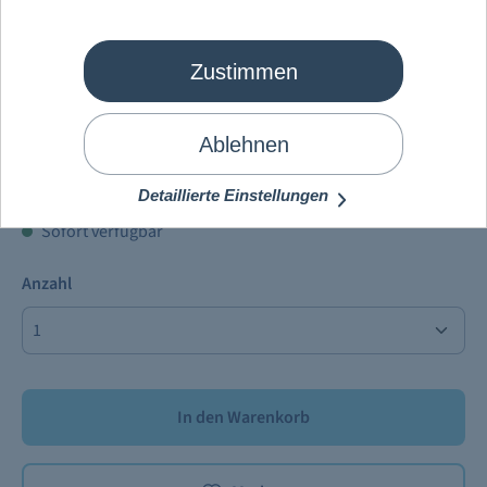
Zustimmen
Mein Schiff
®
Trinkflasche
Ablehnen
12,90 €
Preise inkl. MwSt. zzgl.
Versandkosten
Detaillierte Einstellungen
Sofort verfügbar
Anzahl
In den Warenkorb