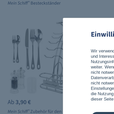
Mein Schiff
®
Besteckständer
Einwil
Wir verwend
und Interes
Nutzungsinf
weiter. Wen
nicht notwe
Datenverarb
nicht notwe
Einstellunge
die Nutzung
dieser Seite
Ab
3,90 €
49,90 €
Mein Schiff
®
Zubehör für den
Mein
Mein Schiff