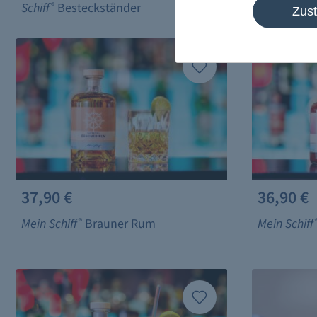
Schiff
®
Besteckständer
Zus
37,90 €
36,90 €
Mein Schiff
®
Brauner Rum
Mein Schiff