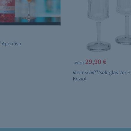
®
Aperitivo
29,90 €
49,80 €
Mein Schiff
®
Sektglas 2er S
Koziol