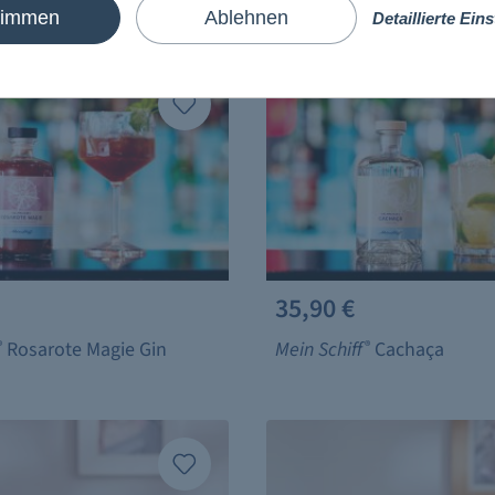
timmen
Ablehnen
Detaillierte Ein
35,90 €
®
Rosarote Magie Gin
Mein Schiff
®
Cachaça