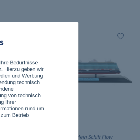
s
Ihre Bedürfnisse
n. Hierzu geben wir
Medien und Werbung
wendung technisch
undene
ung von technisch
g Ihrer
nformationen rund um
 zum Betrieb
39,90 €
Relax
Schiffsmodell
Mein Schiff Flow