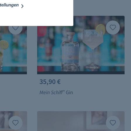
stellungen
35,90 €
Mein Schiff
®
Gin