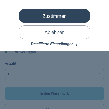
Zustimmen
Mein Schiff
®
Rosarote Magie Gin
Ablehnen
36,90 €
Preise inkl. MwSt. zzgl.
Versandkosten
Detaillierte Einstellungen
Sofort verfügbar
Anzahl
In den Warenkorb