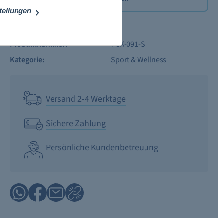
stellungen
Produktdetails
Produktnummer:
TCK-091-S
Kategorie:
Sport & Wellness
Versand 2-4 Werktage
Sichere Zahlung
Persönliche Kundenbetreuung