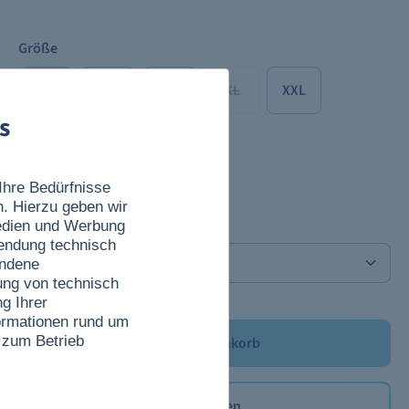
Größe
S
M
L
XL
XXL
s
XXXL
Ihre Bedürfnisse
n. Hierzu geben wir
Anzahl
Medien und Werbung
wendung technisch
undene
ung von technisch
g Ihrer
nformationen rund um
 zum Betrieb
In den Warenkorb
Merken