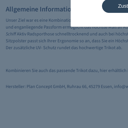
Zus
Allgemeine Informationen
Unser Ziel war es eine Kombination aus langlebigem Komfort un
und enganliegende Passform ermöglicht das höchste Maß an Kom
Schiff
Aktiv Radsporthose schnelltrocknend und auch bei höchs
Sitzpolster passt sich Ihrer Ergonomie so an, dass Sie ein Höc
Der zusätzliche UV- Schutz rundet das hochwertige Trikot ab.
Kombinieren Sie auch das passende Trikot dazu, hier erhältlich
Hersteller: Plan Concept GmbH, Ruhrau 66, 45279 Essen, info@w