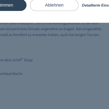
timmen
Ablehnen
Detaillierte Ein
d stilvoller
Mein Schiff
Ästetik zu kreieren. Die aerodynamische
fort beim Radsport. Durch die Atmungsaktivität ist die
Mein
tem körperlichen Einsatz angenehm zu tragen. Das eingenähte
hstmaß an Komfort zu erwarten haben, auch bei langen Touren.
®
 im
Mein Schiff
Shop
erbeartikel.tv