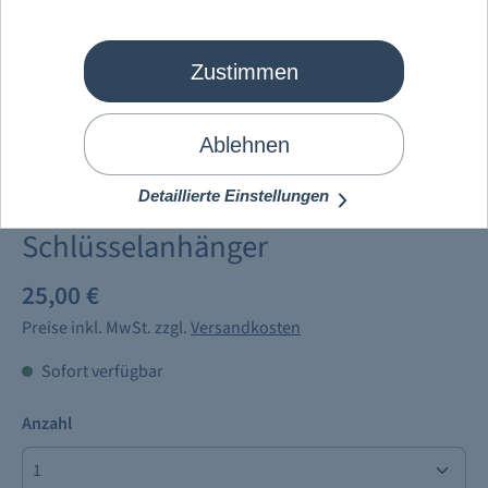
Zustimmen
Ablehnen
Detaillierte Einstellungen
Mein Schiff
®
Bracenet
Schlüsselanhänger
25,00 €
Preise inkl. MwSt. zzgl.
Versandkosten
Sofort verfügbar
Anzahl