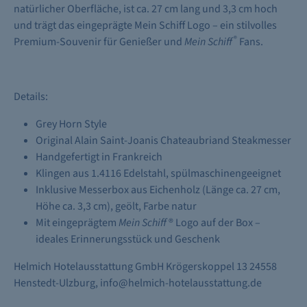
natürlicher Oberfläche, ist ca. 27 cm lang und 3,3 cm hoch
und trägt das eingeprägte Mein Schiff Logo – ein stilvolles
®
Premium-Souvenir für Genießer und
Mein Schiff
Fans.
Details:
Grey Horn Style
Original Alain Saint-Joanis Chateaubriand Steakmesser
Handgefertigt in Frankreich
Klingen aus 1.4116 Edelstahl, spülmaschinengeeignet
Inklusive Messerbox aus Eichenholz (Länge ca. 27 cm,
Höhe ca. 3,3 cm), geölt, Farbe natur
Mit eingeprägtem
Mein Schiff
® Logo auf der Box –
ideales Erinnerungsstück und Geschenk
Helmich Hotelausstattung GmbH Krögerskoppel 13 24558
Henstedt-Ulzburg, info@helmich-hotelausstattung.de