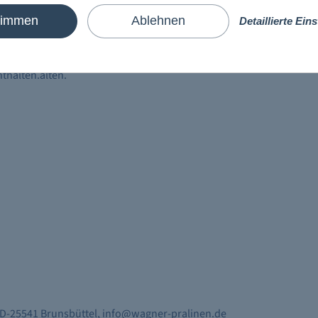
orn-Orange
timmen
Ablehnen
Detaillierte Ein
cker, VOLLMILCHPULVER, Kakaobutter, Kakaomasse, Emulgator:
rangezubereitung (2%) (natürliches Orangenaroma,
tel: Ascorbinsäure; Aroma). Kann Bestandteile von ERDNÜSSEN,
halten.alten.
, D-25541 Brunsbüttel, info@wagner-pralinen.de