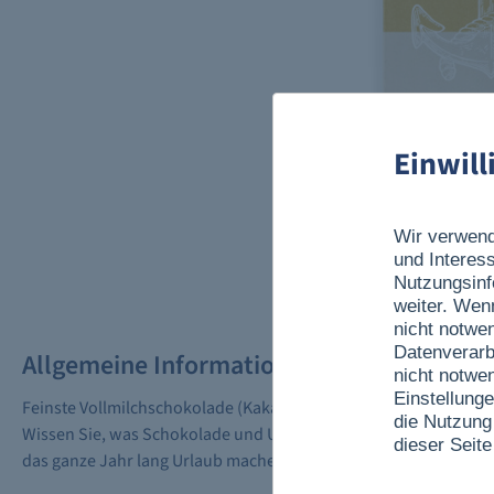
Einwil
Wir verwend
und Interes
Nutzungsinf
weiter. Wen
nicht notwe
Datenverarb
Allgemeine Informationen
nicht notwe
Einstellunge
Feinste Vollmilchschokolade (Kakao 35% mindestens im Schok
die Nutzung
Wissen Sie, was Schokolade und Urlaub mit
Mein Schiff
® gemeins
dieser Seite
das ganze Jahr lang Urlaub machen können, haben wir für Sie d