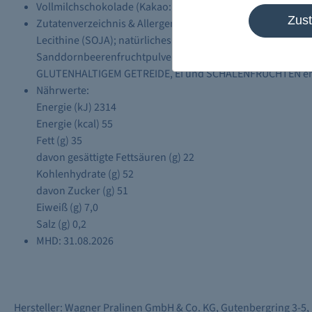
Vollmilchschokolade (Kakao: 35% mindestens) mit Sandd
Zus
Zutatenverzeichnis & Allergene: Vollmilchschokolade (Zu
Lecithine (SOJA); natürliches Vanillearoma), Sanddorn-O
Sanddornbeerenfruchtpulver, Fruktose, Antioxidationsmit
GLUTENHALTIGEM GETREIDE, EI und SCHALENFRÜCHTEN ent
Nährwerte:
Energie (kJ) 2314
Energie (kcal) 55
Fett (g) 35
davon gesättigte Fettsäuren (g) 22
Kohlenhydrate (g) 52
davon Zucker (g) 51
Eiweiß (g) 7,0
Salz (g) 0,2
MHD: 31.08.2026
Hersteller: Wagner Pralinen GmbH & Co. KG, Gutenbergring 3-5