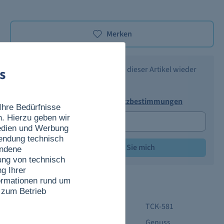
Merken
Benachrichtigen Sie mich, wenn dieser Artikel wieder
s
verfügbar ist.
Ich akzeptiere die
Datenschutzbestimmungen
Ihre Bedürfnisse
n. Hierzu geben wir
Medien und Werbung
wendung technisch
Benachrichtigen Sie mich
undene
ung von technisch
g Ihrer
nformationen rund um
Produktdetails
 zum Betrieb
Produktnummer:
TCK-581
Kategorie:
Genuss