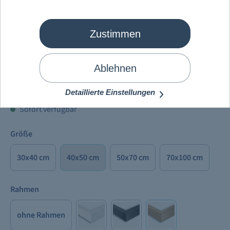
Zustimmen
Mein Schiff
®
Seekarten
Ablehnen
96,98 €
Preise inkl. MwSt. zzgl.
Versandkosten
Detaillierte Einstellungen
Sofort verfügbar
Größe
30x40 cm
40x50 cm
50x70 cm
70x100 cm
Rahmen
ohne Rahmen