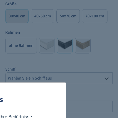
Größe
30x40 cm
40x50 cm
50x70 cm
70x100 cm
Rahmen
ohne Rahmen
Schiff
Das Feld ist ein Pflichtfeld.
s
Start der Reise
Das Feld ist ein Pflichtfeld.
Ihre Bedürfnisse