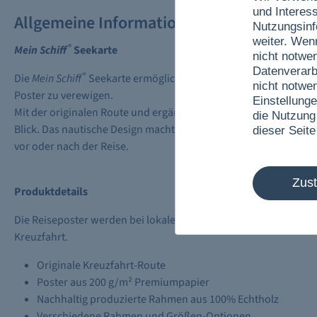
und Interes
Allgemeine Informationen
Nutzungsinf
weiter. Wen
®
Mein Schiff
Seekarte
nicht notwe
Datenverarb
®
Die
Mein Schiff
Seekarte ermöglicht es, Reiseerinnerungen wied
nicht notwe
Poster zu verewigen.
Einstellunge
Mit der originalen Route und ergänzenden Informationen zum S
die Nutzung
Blick. Das nautische Design macht die Seekarte dabei zu einem 
dieser Seite
vor oder nach der Reise.
Zus
Produktdetails
Die Reiseposter werden bei lokalen Druckunternehmen produzie
Kreuzfahrt.
Originale Kreuzfahrt-Route
Poster aus 200 g/m² Premiumpapier
Nachhaltig produzierte Rahmen aus 100% Echtholz
Verschiedene Rahmen und Größen-Optionen