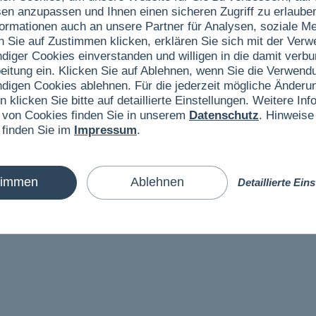
sen anzupassen und Ihnen einen sicheren Zugriff zu erlaube
ormationen auch an unsere Partner für Analysen, soziale 
n Sie auf Zustimmen klicken, erklären Sie sich mit der Ver
ndiger Cookies einverstanden und willigen in die damit verb
eitung ein. Klicken Sie auf Ablehnen, wenn Sie die Verwend
er greifbar zu machen und die persönliche Kreuzfahrt als
ndigen Cookies ablehnen. Für die jederzeit mögliche Änderun
n klicken Sie bitte auf detaillierte Einstellungen. Weitere I
chiff und dem Zeitraum, hat man die gesamte Reise auf einen
 von Cookies finden Sie in unserem
Datenschutz
. Hinweise
stilvollen Einrichtungselement und einem originellen Geschenk
 finden Sie im
Impressum
.
timmen
Ablehnen
Detaillierte Ein
rt und entsprechen dem originalen Reiseverlauf der