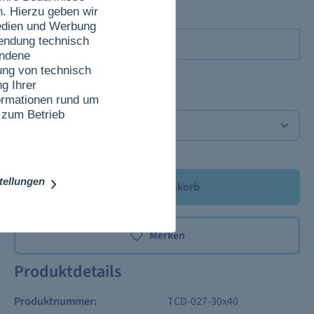
n. Hierzu geben wir
Ende der Reise
Medien und Werbung
wendung technisch
undene
Das Feld ist ein Pflichtfeld.
ung von technisch
g Ihrer
Anzahl
nformationen rund um
 zum Betrieb
stellungen
In den Warenkorb
Merken
Produktdetails
Produktnummer:
TCD-027-30x40