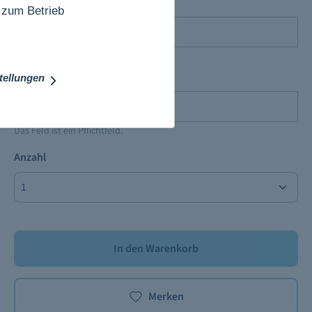
Start der Reise
 zum Betrieb
Das Feld ist ein Pflichtfeld.
stellungen
Ende der Reise
Das Feld ist ein Pflichtfeld.
Anzahl
In den Warenkorb
Merken