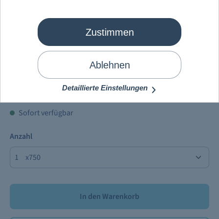
Zustimmen
Mein Schiff
®
Roséwein
Ablehnen
9,90 €
Inhalt:
750 ml
(1,32 € / 100 ml)
Detaillierte Einstellungen
Preise inkl. MwSt. zzgl.
Versandkosten
Sofort verfügbar
Anzahl
x750
In den Warenkorb