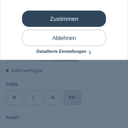
Zustimmen
Mein Schiff
®
Full Metal Cruise T-
Shirt Herren 2025
Ablehnen
34,90 €
Detaillierte Einstellungen
Preise inkl. MwSt. zzgl.
Versandkosten
Sofort verfügbar
Größe
M
L
XL
XXL
Anzahl