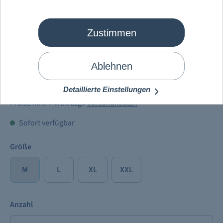
Zustimmen
Mein Schiff
®
Full Metal Cruise T-
Shirt Herren 2025
Ablehnen
34,90 €
Detaillierte Einstellungen
Preise inkl. MwSt. zzgl.
Versandkosten
Sofort verfügbar
Größe
M
L
XL
XXL
Anzahl