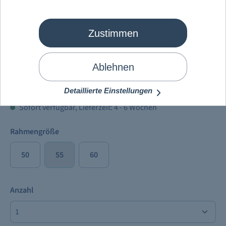
Zustimmen
Mein Schiff
®
E-Bike Herren
Ablehnen
3.999,00 €
Preise inkl. MwSt. zzgl.
Versandkosten
Detaillierte Einstellungen
Sofort verfügbar, Lieferzeit: 4 - 6 Wochen
Rahmengröße
50
55
60
Anzahl