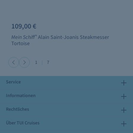
109,00 €
Mein Schiff
®
Alain Saint-Joanis Steakmesser
Tortoise
1
|
7
Service
Informationen
Rechtliches
Über TUI Cruises