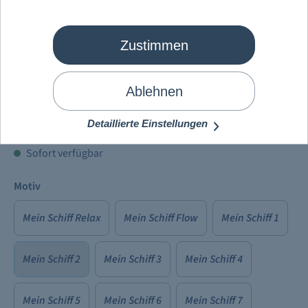
Zustimmen
Mein Schiff
®
3D
Schlüsselanhänger
Ablehnen
6,90 €
Detaillierte Einstellungen
Preise inkl. MwSt. zzgl.
Versandkosten
Sofort verfügbar
Motiv
Mein Schiff Relax
Mein Schiff Flow
Mein Schiff 1
Mein Schiff 2
Mein Schiff 3
Mein Schiff 4
Mein Schiff 5
Mein Schiff 6
Mein Schiff 7