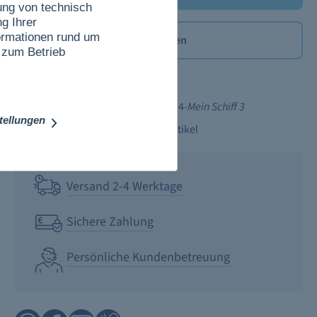
ung von technisch
g Ihrer
nformationen rund um
Merken
 zum Betrieb
Produktdetails
Produktnummer:
TC-194-
Mein Schiff 3
stellungen
Kategorie:
Fanartikel
Versand 2-4 Werktage
Sichere Zahlung
Persönliche Kundenbetreuung