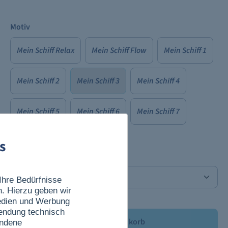
Motiv
Mein Schiff Relax
Mein Schiff Flow
Mein Schiff 1
Mein Schiff 2
Mein Schiff 3
Mein Schiff 4
Mein Schiff 5
Mein Schiff 6
Mein Schiff 7
s
Anzahl
Ihre Bedürfnisse
n. Hierzu geben wir
Medien und Werbung
wendung technisch
In den Warenkorb
undene