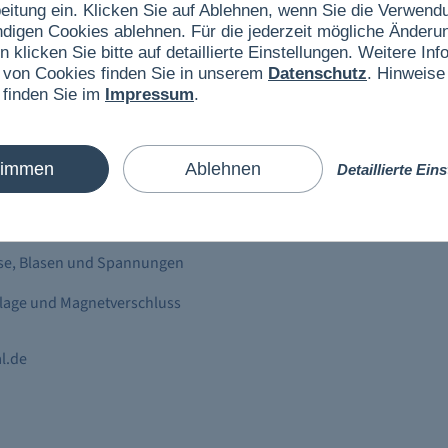
eitung ein. Klicken Sie auf Ablehnen, wenn Sie die Verwend
ndigen Cookies ablehnen. Für die jederzeit mögliche Änderun
n klicken Sie bitte auf detaillierte Einstellungen. Weitere I
uf dem Sideboard oder im Büro auf dem Schreibtisch – unser
 von Cookies finden Sie in unserem
Datenschutz
. Hinweise
avur ist ein absoluter Hingucker. Dieser hochwertige Glasquader
 finden Sie im
Impressum
.
hiff 3
. Die
Mein Schiff 3
wird dreidimensional in den Glasquader
r also von allen Seiten (360 Grad Ansicht) betrachtet werden.
timmen
Ablehnen
Detaillierte Ein
sse, Blasen und Spannungen
lage und Magnetverschluss
al.de