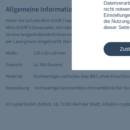
Datenverarb
Allgemeine Informationen
nicht notwe
Einstellunge
Holen Sie sich die
Mein Schiff 3
nach Hause. Ob im Wohnzimmer a
die Nutzung
Mein Schiff 3 Glasquader, mit nahezu detailgetreuer 3D Lasergr
dieser Seite
ist eine langanhaltende Erinnerung an Ihre Reise auf der
Mein Sc
per Lasergravur eingebracht. Die
Mein Schiff 3
kann im Glasquade
Zus
Maße:
130 x 50 x 50 mm
Gewicht:
ca. 900 Gramm
Material:
hochwertiges optisches Glas BK7, ohne Einschlü
Verpackung:
hochwertige Geschenkbox mit samtähnlicher Ein
InCrystal GmbH, Eythstr. 18, 71263 Weil der Stadt, info@in-cryst