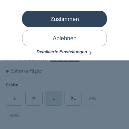
Zustimmen
Mein Schiff
®
Herren Poloshirt
Weiß 2024
Ablehnen
39,90 €
Detaillierte Einstellungen
Preise inkl. MwSt. zzgl.
Versandkosten
Sofort verfügbar
Größe
S
M
L
XL
XXL
XXXL