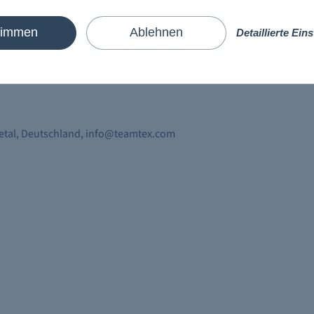
timmen
Ablehnen
Detaillierte Ein
hiff
Kreuzfahrtgefühl direkt auf Ihrer Haut spüren. Die
en und modischen Kleidungsstücken sowie liebevollen Details.
vetal, Deutschland, info@teamtex.com