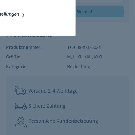
Benachrichtigen Sie mich
stellungen
Produktdetails
Produktnummer:
TC-008-XXL-2024
Größe:
M
, L
, XL
, XXL
, XXXL
Kategorie:
Bekleidung
Versand 2-4 Werktage
Sichere Zahlung
Persönliche Kundenbetreuung