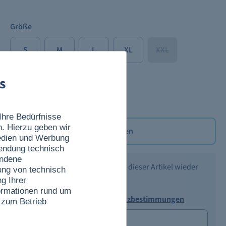
Größe
S
M
L
XL
XXL
s
XXXL
Ihre Bedürfnisse
n. Hierzu geben wir
Merken
Medien und Werbung
wendung technisch
undene
Benachrichtigen Sie mich, wenn dieser Artikel wieder
ung von technisch
verfügbar ist.
g Ihrer
nformationen rund um
Ich akzeptiere die
Datenschutzbestimmungen
 zum Betrieb