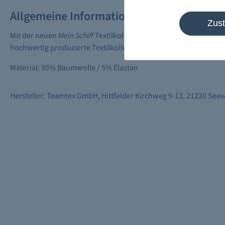
Allgemeine Informationen
Zus
Mit der neuen
Mein Schiff
Textilkollektion können Sie das
Mein Sc
hochwertig produzierte Textilkollektion überzeugt mit maritim
Material: 95% Baumwolle / 5% Elastan
Hersteller: Teamtex GmbH, Hittfelder Kirchweg 9-13, 21220 See