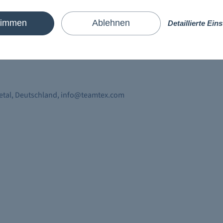
timmen
Ablehnen
Detaillierte Ein
hiff
Kreuzfahrtgefühl direkt auf Ihrer Haut spüren. Die
en und modischen Kleidungsstücken sowie liebevollen Details.
vetal, Deutschland, info@teamtex.com