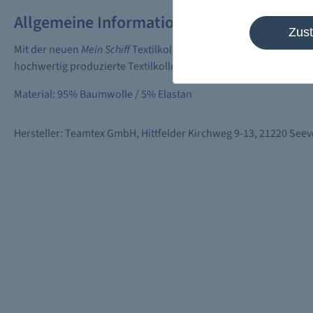
Allgemeine Informationen
Zus
Mit der neuen
Mein Schiff
Textilkollektion können Sie das
Mein Sc
hochwertig produzierte Textilkollektion überzeugt mit maritim
Material: 95% Baumwolle / 5% Elastan
Hersteller: Teamtex GmbH, Hittfelder Kirchweg 9-13, 21220 See