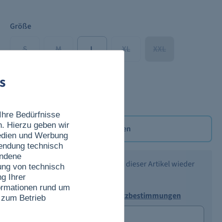
Größe
S
M
L
XL
XXL
s
XXXL
Ihre Bedürfnisse
n. Hierzu geben wir
Merken
Medien und Werbung
wendung technisch
undene
Benachrichtigen Sie mich, wenn dieser Artikel wieder
ung von technisch
verfügbar ist.
g Ihrer
nformationen rund um
Ich akzeptiere die
Datenschutzbestimmungen
 zum Betrieb