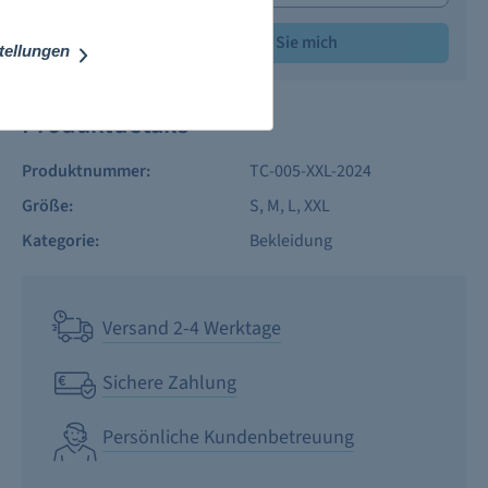
Benachrichtigen Sie mich
stellungen
Produktdetails
Produktnummer:
TC-005-XXL-2024
Größe:
S
, M
, L
, XXL
Kategorie:
Bekleidung
Versand 2-4 Werktage
Sichere Zahlung
Persönliche Kundenbetreuung